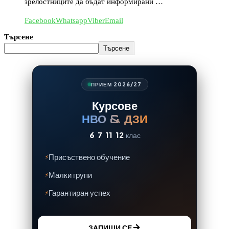
зрелостниците да бъдат информирани …
Facebook
Whatsapp
Viber
Email
Търсене
Търсене
ПРИЕМ 2026/27
Курсове
НВО & ДЗИ
6
7
11
12
клас
Присъствено обучение
Малки групи
Гарантиран успех
ЗАПИШИ СЕ