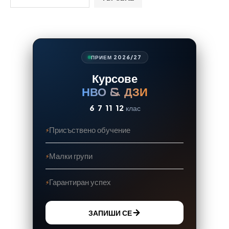
ПРИЕМ 2026/27
Курсове
НВО & ДЗИ
6
7
11
12
клас
Присъствено обучение
Малки групи
Гарантиран успех
ЗАПИШИ СЕ