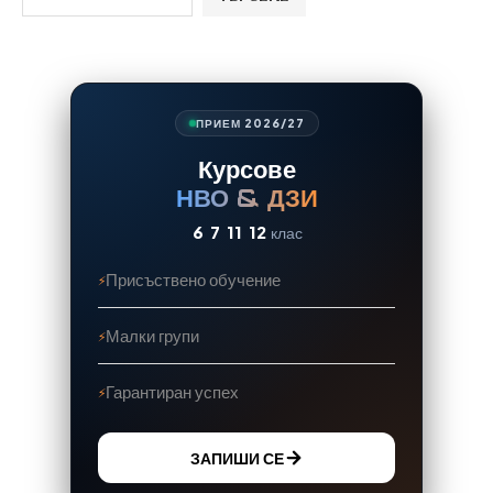
ПРИЕМ 2026/27
Курсове
НВО & ДЗИ
6
7
11
12
клас
Присъствено обучение
Малки групи
Гарантиран успех
ЗАПИШИ СЕ