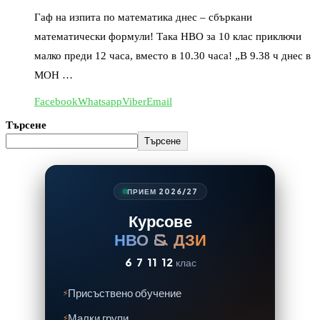
Гаф на изпита по математика днес – сбъркани
математически формули! Така НВО за 10 клас приключи
малко преди 12 часа, вместо в 10.30 часа! „В 9.38 ч днес в
МОН …
Facebook
Whatsapp
Viber
Email
Търсене
Търсене
ПРИЕМ 2026/27
Курсове
НВО & ДЗИ
6
7
11
12
клас
Присъствено обучение
Малки групи