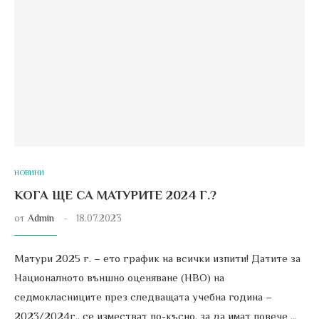
НОВИНИ
КОГА ЩЕ СА МАТУРИТЕ 2024 Г.?
от
Admin
18.07.2023
Матури 2025 г. – ето график на всички изпити! Датите за
Националното външно оценяване (НВО) на
седмокласниците през следващата учебна година –
2023/2024г., се изместват по-късно, за да имат повече …