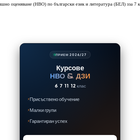
ъншно оценяване (НВО) по български език и литература (БЕЛ) зза 7 
ПРИЕМ 2026/27
Курсове
НВО & ДЗИ
6
7
11
12
клас
Присъствено обучение
Малки групи
Гарантиран успех