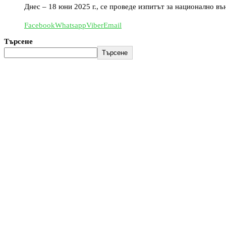
Днес – 18 юни 2025 г., се проведе изпитът за национално в
Facebook
Whatsapp
Viber
Email
Търсене
Търсене