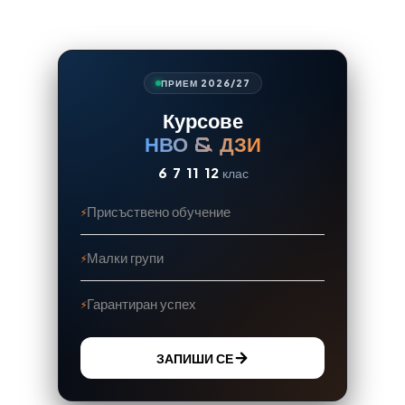
ПРИЕМ 2026/27
Курсове
НВО & ДЗИ
6
7
11
12
клас
Присъствено обучение
Малки групи
Гарантиран успех
ЗАПИШИ СЕ