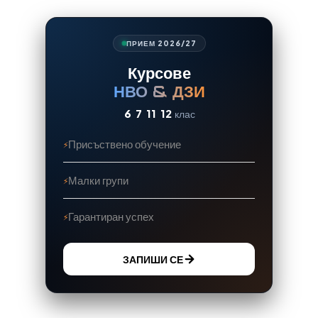
ПРИЕМ 2026/27
Курсове
НВО & ДЗИ
6
7
11
12
клас
Присъствено обучение
Малки групи
Гарантиран успех
ЗАПИШИ СЕ