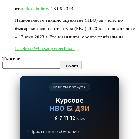
от
mitko dimitrov
13.06.2023
Националното външно оценяване (НВО) за 7 клас по
български език и литература (БЕЛ) 2023 г. се проведе днес
– 13 юни 2023 г. Ето и задачите, с които трябваше да …
Facebook
Whatsapp
Viber
Email
Търсене
Търсене
ПРИЕМ 2026/27
Курсове
НВО & ДЗИ
6
7
11
12
клас
Присъствено обучение