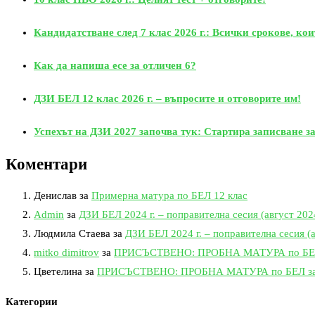
Кандидатстване след 7 клас 2026 г.: Всички срокове, кои
Как да напиша есе за отличен 6?
ДЗИ БЕЛ 12 клас 2026 г. – въпросите и отговорите им!
Успехът на ДЗИ 2027 започва тук: Стартира записване за
Коментари
Денислав
за
Примерна матура по БЕЛ 12 клас
Admin
за
ДЗИ БЕЛ 2024 г. – поправителна сесия (август 2024
Людмила Стаева
за
ДЗИ БЕЛ 2024 г. – поправителна сесия (а
mitko dimitrov
за
ПРИСЪСТВЕНО: ПРОБНА МАТУРА по БЕЛ за
Цветелина
за
ПРИСЪСТВЕНО: ПРОБНА МАТУРА по БЕЛ за 12
Категории