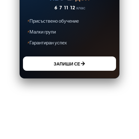
6
7
11
12
клас
Присъствено обучение
Малки групи
Гарантиран успех
ЗАПИШИ СЕ