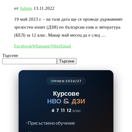
от
Admin
13.11.2022
19 май 2023 г. – на тази дата ще се проведе държавният
зрелостен изпит (ДЗИ) по български език и литература
(БЕЛ) за 12 клас. Макар май месец да е след …
Facebook
Whatsapp
Viber
Email
Търсене
Търсене
ПРИЕМ 2026/27
Курсове
НВО & ДЗИ
6
7
11
12
клас
Присъствено обучение