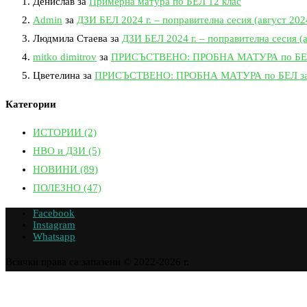
Денислав
за
Примерна матура по БЕЛ 12 клас
Admin
за
ДЗИ БЕЛ 2024 г. – поправителна сесия (август 2024
Людмила Стаева
за
ДЗИ БЕЛ 2024 г. – поправителна сесия (а
mitko dimitrov
за
ПРИСЪСТВЕНО: ПРОБНА МАТУРА по БЕЛ за
Цветелина
за
ПРИСЪСТВЕНО: ПРОБНА МАТУРА по БЕЛ за 12
Категории
ИСТОРИИ
(2)
НВО и ДЗИ
(5)
НОВИНИ
(89)
ПОЛЕЗНО
(47)
Facebook
Instagram
Whatsapp
Всички права са запазени © 2022-2026 г.