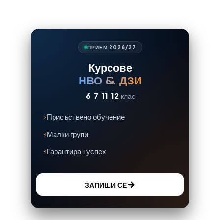
ПРИЕМ 2026/27
Курсове
НВО & ДЗИ
6
7
11
12
клас
Присъствено обучение
Малки групи
Гарантиран успех
ЗАПИШИ СЕ