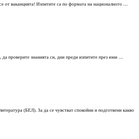
е се от ваканцията! Изпитите са по формата на националното …
., да проверите знанията си, дни преди изпитите през юни …
итература (БЕЛ). За да се чувстват спокойни и подготвени какво