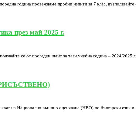
а поредна година провеждаме пробни изпити за 7 клас, възползвайт
ика през май 2025 г.
ползвайте се от последен шанс за тази учебна година – 2024/2025 г
 (ПРИСЪСТВЕНО)
 явят на Национално външно оценяване (НВО) по български език и л