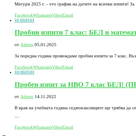
Матури 2025 г. – ето график на датите на всички изпити! З
Facebook
Whatsapp
Viber
Email
НОВИНИ
Пробни изпити 7 клас: БЕЛ и математ
от
Admin
05.01.2025
За поредна година провеждаме пробни изпити за 7 клас. Въз
Facebook
Whatsapp
Viber
Email
НОВИНИ
Пробен изпит за НВО 7 клас БЕЛ!
от
Admin
14.11.2022
В края на учебната година седмокласниците ще трябва да се
…
Facebook
Whatsapp
Viber
Email