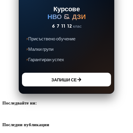
Курсове
НВО & ДЗИ
6
7
11
12
клас
Присъствено обучение
Малки групи
Гарантиран успех
ЗАПИШИ СЕ
Последвайте ни:
Последни публикации