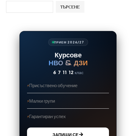
ТЪРСЕНЕ
ПРИЕМ 2026/27
Курсове
НВО & ДЗИ
6
7
11
12
клас
Присъствено обучение
Малки групи
Гарантиран успех
ЗАПИШИ СЕ