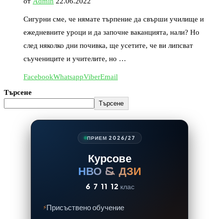
от
Admin
22.06.2022
Сигурни сме, че нямате търпение да свърши училище и
ежедневните уроци и да започне ваканцията, нали? Но
след няколко дни почивка, ще усетите, че ви липсват
съучениците и учителите, но …
Facebook
Whatsapp
Viber
Email
Търсене
Търсене
ПРИЕМ 2026/27
Курсове
НВО & ДЗИ
6
7
11
12
клас
Присъствено обучение