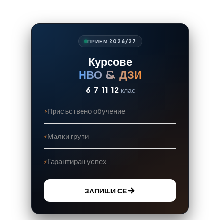
ПРИЕМ 2026/27
Курсове
НВО & ДЗИ
6
7
11
12
клас
Присъствено обучение
Малки групи
Гарантиран успех
ЗАПИШИ СЕ