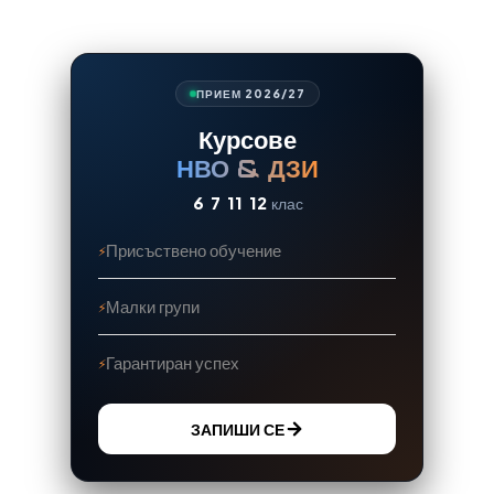
ПРИЕМ 2026/27
Курсове
НВО & ДЗИ
6
7
11
12
клас
Присъствено обучение
Малки групи
Гарантиран успех
ЗАПИШИ СЕ