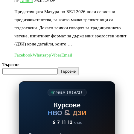
от
Admin
26.02.2026
Предстоящата Матура по БЕЛ 2026 носи сериозни
предизвикателства, за които малко зрелостници са
подготвени. Докато всички говорят за традиционното
четене, изпитният формат за държавния зрелостен изпит
(ДЗИ) крие детайли, които …
Facebook
Whatsapp
Viber
Email
Търсене
Търсене
ПРИЕМ 2026/27
Курсове
НВО & ДЗИ
6
7
11
12
клас