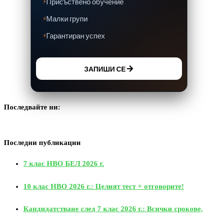
Присъствено обучение
Малки групи
Гарантиран успех
ЗАПИШИ СЕ
Последвайте ни:
Последни публикации
7 клас НВО БЕЛ 2026 г.
10 клас НВО 2026 г.: Целият тест + отговорите!
Кандидатстване след 7 клас 2026 г.: Всички срокове,