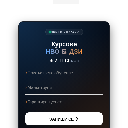
ПРИЕМ 2026/27
Курсове
НВО & ДЗИ
6
7
11
12
клас
Присъствено обучение
Малки групи
Гарантиран успех
ЗАПИШИ СЕ