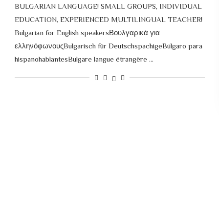
BULGARIAN LANGUAGE! SMALL GROUPS, INDIVIDUAL
EDUCATION, EXPERIENCED MULTILINGUAL TEACHER!
Bulgarian for English speakersΒουλγαρικά για
ελληνόφωνουςBulgarisch für DeutschspachigeBúlgaro para
hispanohablantesBulgare langue étrangère …